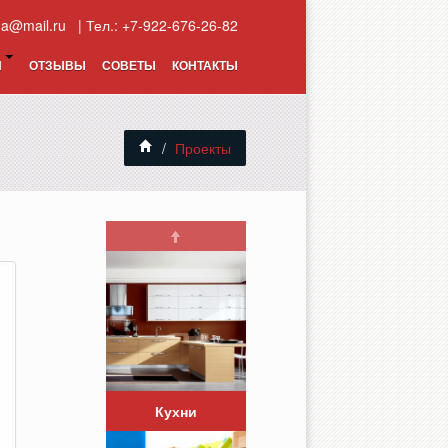
na@mail.ru
| Тел.: +7-922-676-26-82
И
ОТЗЫВЫ
СОВЕТЫ
КОНТАКТЫ
/
Проекты
Кухни