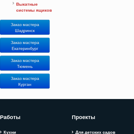
Выкатные
системы ящиков
Заказ мастера
Шадринск
Заказ мастера
Екатеринбург
Заказ мастера
Тюмень
Заказ мастера
Курган
Работы
Проекты
Кухни
Для детских садов