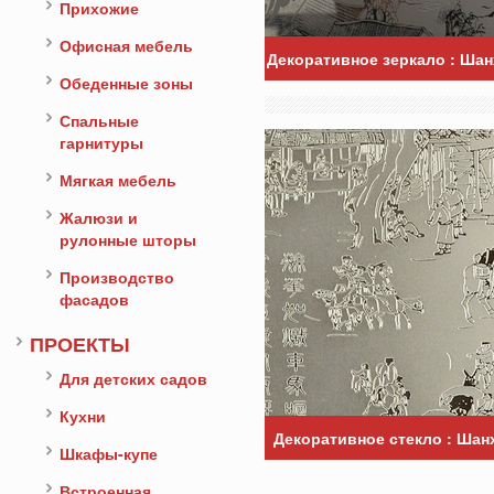
Прихожие
Офисная мебель
Декоративное зеркало : Ша
Обеденные зоны
Спальные
гарнитуры
Мягкая мебель
Жалюзи и
рулонные шторы
Производство
фасадов
ПРОЕКТЫ
Для детских садов
Кухни
Декоративное стекло : Ша
Шкафы-купе
Встроенная