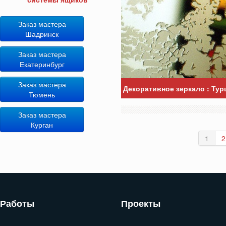
Заказ мастера
Шадринск
Заказ мастера
Екатеринбург
Заказ мастера
Декоративное зеркало : Ту
Тюмень
Заказ мастера
Курган
1
2
Работы
Проекты