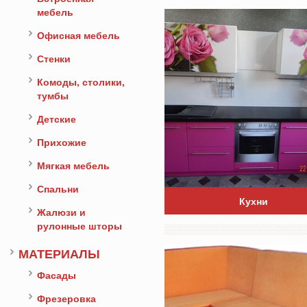
мебель
Офисная мебель
Стенки
Комоды, столики,
тумбы
Детские
Прихожие
Мягкая мебель
Спальни
Кухни
Жалюзи и
рулонные шторы
МАТЕРИАЛЫ
Фасады
Фрезеровка