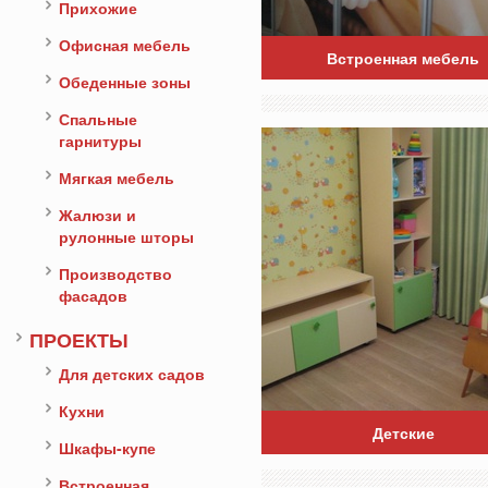
Прихожие
Офисная мебель
Встроенная мебель
Обеденные зоны
Спальные
гарнитуры
Мягкая мебель
Жалюзи и
рулонные шторы
Производство
фасадов
ПРОЕКТЫ
Для детских садов
Кухни
Детские
Шкафы-купе
Встроенная