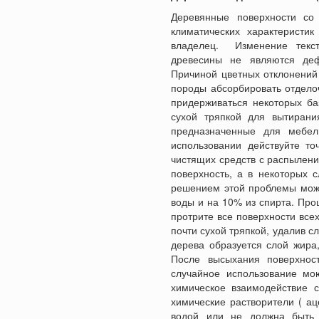
Деревянные поверхности со
климатических характеристи
владелец. Изменение текст
древесины не являются деф
Причиной цветных отклонений
породы абсорбировать отдело
придерживаться некоторых ба
сухой тряпкой для вытирани
предназначенные для мебел
использовании действуйте то
чистящих средств с распылен
поверхность, а в некоторых 
решением этой проблемы може
воды и на 10% из спирта. Про
протрите все поверхности все
почти сухой тряпкой, удалив с
дерева образуется слой жира
После высыхания поверхност
случайное использование мо
химическое взаимодействие с
химические растворители ( ац
водой или не должна быть 