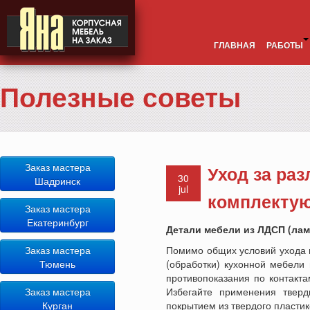
ГЛАВНАЯ
РАБОТЫ
Полезные советы
Заказ мастера
Уход за ра
30
Шадринск
jul
комплекту
Заказ мастера
Екатеринбург
Детали мебели из ЛДСП (лам
Заказ мастера
Помимо общих условий ухода 
Тюмень
(обработки) кухонной мебели
противопоказания по контакт
Заказ мастера
Избегайте применения тверд
Курган
покрытием из твердого пласти