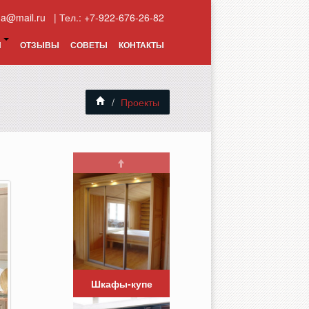
na@mail.ru
| Тел.: +7-922-676-26-82
И
ОТЗЫВЫ
СОВЕТЫ
КОНТАКТЫ
/
Проекты
Шкафы-купе